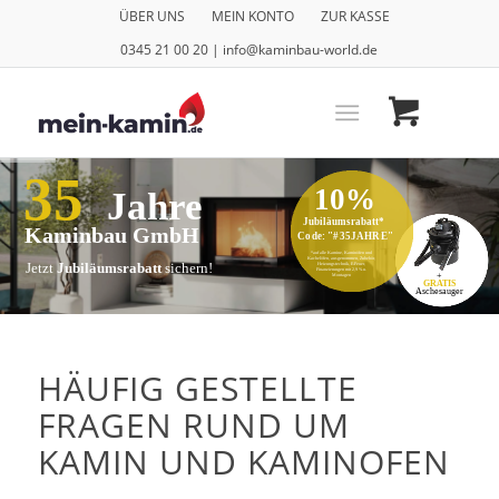
ÜBER UNS
MEIN KONTO
ZUR KASSE
0345 21 00 20 | info@kaminbau-world.de
35
10%
Jahre
Jubiläumsrabatt*
Kaminbau GmbH
Code: "#35JAHRE"
*auf alle Kamine, Kaminöfen und
Kachelöfen, ausgenommen, Zubehör,
Jetzt
Jubiläumsrabatt
sichern!
Heizungstechnik, E-Feuer,
Finanzierungen mit 2,9 % u.
+
Montagen
GRATIS
Aschesauger
HÄUFIG GESTELLTE
FRAGEN RUND UM
KAMIN UND KAMINOFEN