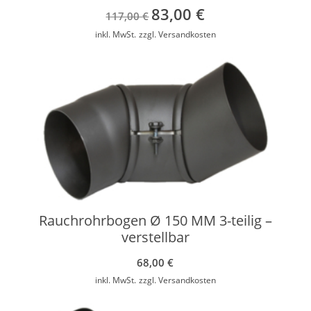
83,00
€
Ursprünglicher
Aktueller
117,00
€
Preis
Preis
inkl. MwSt.
zzgl.
Versandkosten
war:
ist:
117,00 €
83,00 €.
Rauchrohrbogen Ø 150 MM 3-teilig –
verstellbar
68,00
€
inkl. MwSt.
zzgl.
Versandkosten