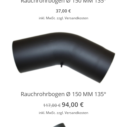
Rauchrohrbogen Ø 150 MM 135°
37,00
€
inkl. MwSt.
zzgl.
Versandkosten
Rauchrohrbogen Ø 150 MM 135°
94,00
€
Ursprünglicher
Aktueller
117,00
€
Preis
Preis
inkl. MwSt.
zzgl.
Versandkosten
war:
ist:
117,00 €
94,00 €.