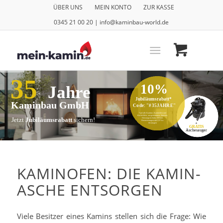
ÜBER UNS
MEIN KONTO
ZUR KASSE
0345 21 00 20 | info@kaminbau-world.de
35
10%
Jahre
Jubiläumsrabatt*
Kaminbau GmbH
Code: "#35JAHRE"
*auf alle Kamine, Kaminöfen und
Kachelöfen, ausgenommen, Zubehör,
Jetzt
Jubiläumsrabatt
sichern!
Heizungstechnik, E-Feuer,
Finanzierungen mit 2,9 % u.
+
Montagen
GRATIS
Aschesauger
KAMINOFEN: DIE KAMIN-
ASCHE ENTSORGEN
Viele Besitzer eines Kamins stellen sich die Frage: Wie