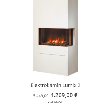
Elektrokamin Lumix 2
4.269,00
€
Ursprünglicher
Aktueller
5.449,00
Preis
Preis
inkl. MwSt.
war:
ist: