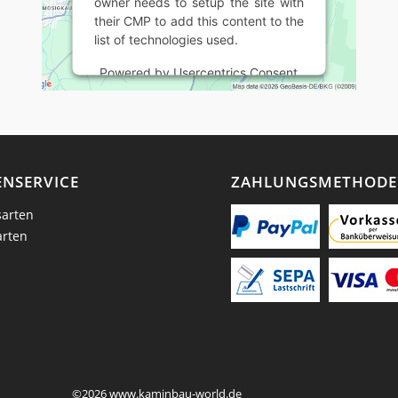
owner needs to setup the site with
their CMP to add this content to the
list of technologies used.
Powered by
Usercentrics Consent
Management Platform
NSERVICE
ZAHLUNGSMETHOD
arten
arten
©2026 www.kaminbau-world.de