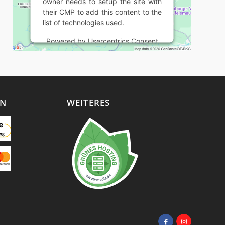
owner needs to setup the site with
their CMP to add this content to the
list of technologies used.
Powered by
Usercentrics Consent
Management Platform
EN
WEITERES