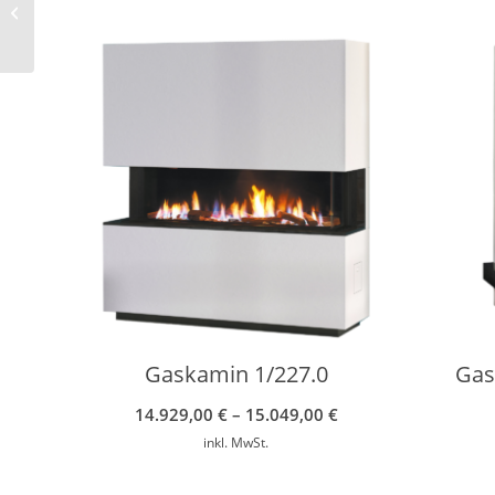
Kachelofen 5/111.0
Gaskamin 1/227.0
Gas
14.929,00
€
–
15.049,00
€
inkl. MwSt.