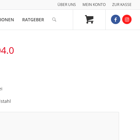
ÜBER UNS
MEIN KONTO
ZUR KASSE
TIONEN
RATGEBER
04.0
ei
lstahl