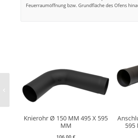
Feuerraumöffnung bzw. Grundfläche des Ofens hina
Funkenschutzplatte
Glas – halbrund – 1050
X 820 MM
Knierohr Ø 150 MM 495 X 595
Anschl
MM
595 
106,00
€