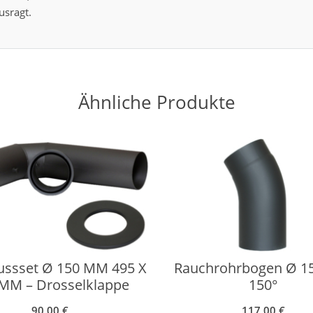
usragt.
Ähnliche Produkte
ussset Ø 150 MM 495 X
Rauchrohrbogen Ø 
MM – Drosselklappe
150°
90,00
€
117,00
€