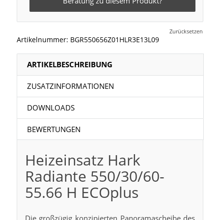
Beratung zu diesem Produkt?
Zurücksetzen
Artikelnummer:
BGR550656Z01HLR3E13L09
ARTIKELBESCHREIBUNG
ZUSATZINFORMATIONEN
DOWNLOADS
BEWERTUNGEN
Heizeinsatz Hark
Radiante 550/30/60-
55.66 H ECOplus
Die großzügig konzipierten Panoramascheibe des