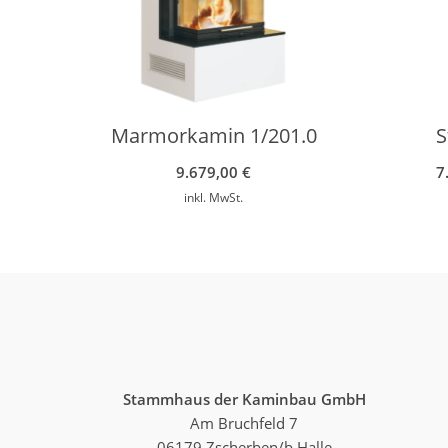
Marmorkamin 1/201.0
S
9.679,00
€
7
inkl. MwSt.
Stammhaus der Kaminbau GmbH
Am Bruchfeld 7
06179 Zscherben/b.Halle