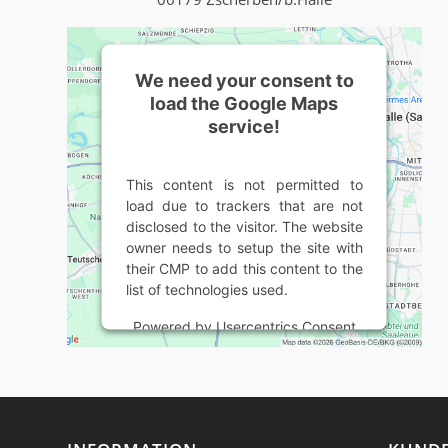
We need your consent to
load the Google Maps
service!
This content is not permitted to
load due to trackers that are not
disclosed to the visitor. The website
owner needs to setup the site with
their CMP to add this content to the
list of technologies used.
Powered by
Usercentrics Consent
Management Platform