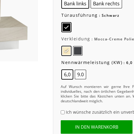
Bank links
Bank rechts
Türausführung
: Schwarz
Verkleidung
: Mocca-Creme Polie
Nennwärmeleistung (kW)
: 6,0
6,0
9.0
Auf Wunsch montieren wir gerne Ihre Fe
individuelles, nach den örtlichen Gegebe
klicken Sie bitte das Kästchen unten an.
deutschlandweit möglich.
Ich wünsche zusätzlich ein unver
IN DEN WARENKORB