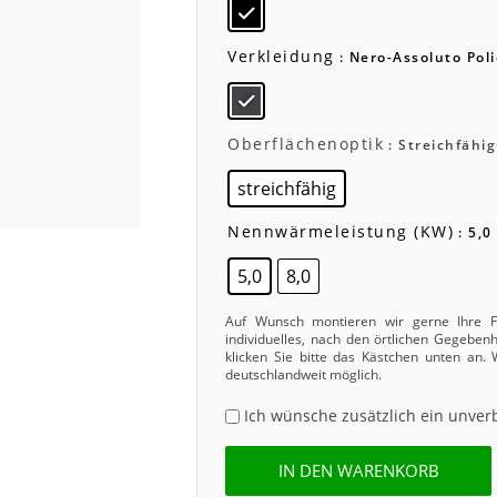
Verkleidung
: Nero-Assoluto Poli
Oberflächenoptik
: Streichfähig
streichfähig
Nennwärmeleistung (kW)
: 5,0
5,0
8,0
Auf Wunsch montieren wir gerne Ihre Fe
individuelles, nach den örtlichen Gegebe
klicken Sie bitte das Kästchen unten an.
deutschlandweit möglich.
Ich wünsche zusätzlich ein unver
IN DEN WARENKORB