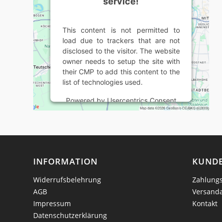
service!
This content is not permitted to
load due to trackers that are not
disclosed to the visitor. The website
owner needs to setup the site with
their CMP to add this content to the
list of technologies used.
Powered by
Usercentrics Consent
Management Platform
INFORMATION
KUNDE
Widerrufsbelehrung
Zahlungs
AGB
Versand
Impressum
Kontakt
Datenschutzerklärung