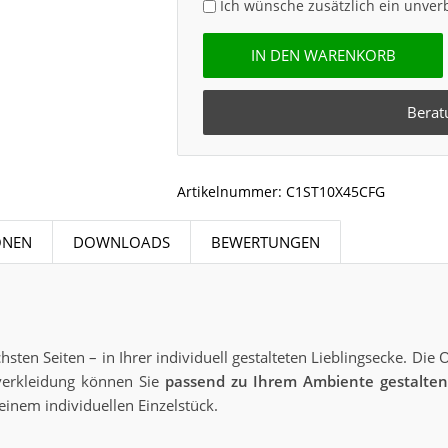
Ich wünsche zusätzlich ein unver
IN DEN WARENKORB
Berat
Artikelnummer:
C1ST10X45CFG
ONEN
DOWNLOADS
BEWERTUNGEN
sten Seiten – in Ihrer individuell gestalteten Lieblingsecke. Die 
nverkleidung können Sie
passend zu Ihrem Ambiente gestalten
einem individuellen Einzelstück.