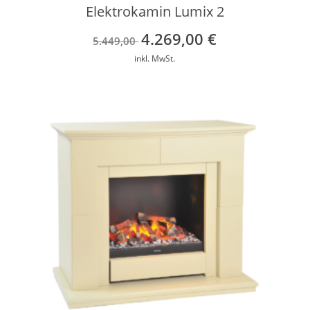
Elektrokamin Lumix 2
4.269,00
€
Ursprünglicher
Aktueller
5.449,00
Preis
Preis
inkl. MwSt.
war:
ist:
5.449,00 €
4.269,00 €.