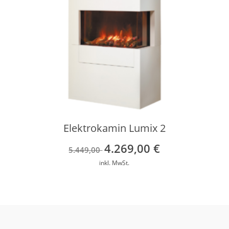
Elektrokamin Lumix 2
4.269,00
€
Ursprünglicher
Aktueller
5.449,00
Preis
Preis
inkl. MwSt.
war:
ist:
5.449,00 €
4.269,00 €.