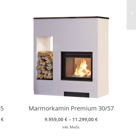
45
Marmorkamin Premium 30/57
0
€
9.959,00
€
–
11.299,00
€
inkl. MwSt.