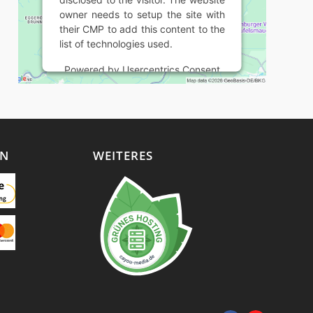
owner needs to setup the site with
their CMP to add this content to the
list of technologies used.
Powered by
Usercentrics Consent
Management Platform
EN
WEITERES