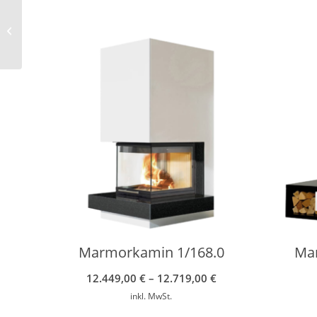
Heizeinsatz Hark
Radiante 500/57 K
ECOplus
Marmorkamin 1/168.0
Ma
12.449,00
€
–
12.719,00
€
inkl. MwSt.