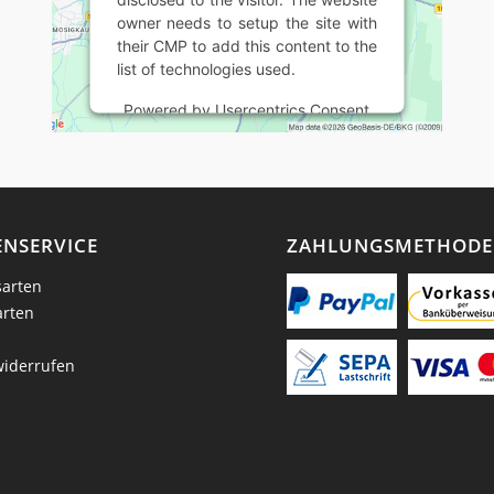
owner needs to setup the site with
their CMP to add this content to the
list of technologies used.
Powered by
Usercentrics Consent
Management Platform
NSERVICE
ZAHLUNGSMETHOD
arten
arten
widerrufen