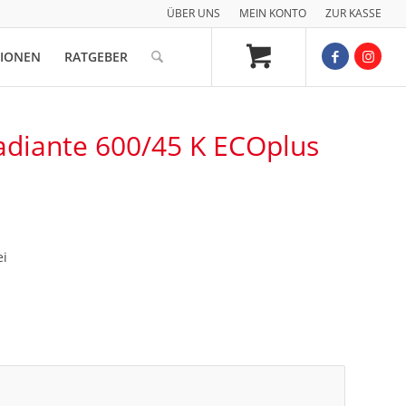
ÜBER UNS
MEIN KONTO
ZUR KASSE
TIONEN
RATGEBER
adiante 600/45 K ECOplus
ei