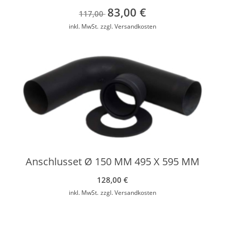
83,00
€
Ursprünglicher
Aktueller
117,00
Preis
Preis
inkl. MwSt.
zzgl.
Versandkosten
war:
ist:
117,00 €
83,00 €.
Anschlusset Ø 150 MM 495 X 595 MM
128,00
€
inkl. MwSt.
zzgl.
Versandkosten