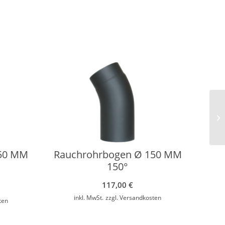
150 MM
Rauchrohrbogen Ø 150 MM
150°
cher
Aktueller
117,00
€
Preis
inkl. MwSt.
zzgl.
Versandkosten
ten
st:
83,00 €.