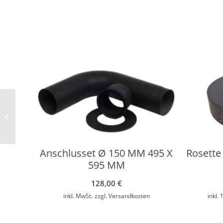
Rauchrohr Ø 150 MM
Länge: 500 MM
Anschlusset Ø 150 MM 495 X
Rosette 
595 MM
128,00
€
inkl. MwSt.
zzgl.
Versandkosten
inkl.