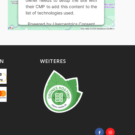
owner needs to setup the site with
their CMP to add this content to the
list of technologies used.
Powered by
Usercentrics Consent
Management Platform
EN
WEITERES