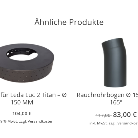
Ähnliche Produkte
für Leda Luc 2 Titan – Ø
Rauchrohrbogen Ø 
150 MM
165°
83,00
€
Ursprüngli
104,00
€
117,00
Preis
 19 % MwSt.
zzgl.
Versandkosten
inkl. MwSt.
zzgl.
Versandkos
war:
i
117,00 €