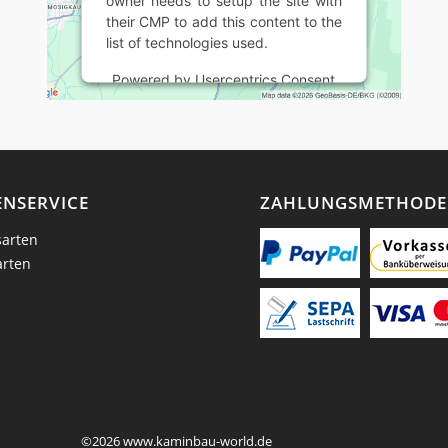
owner needs to setup the site with
their CMP to add this content to the
list of technologies used.
Powered by
Usercentrics Consent
Management Platform
NSERVICE
ZAHLUNGSMETHOD
arten
arten
©2026 www.kaminbau-world.de