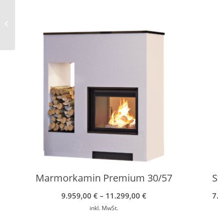
Heizeinsatz Hark
Radiante 500/57 H
ECOplus
Marmorkamin Premium 30/57
S
9.959,00
€
–
11.299,00
€
7
inkl. MwSt.