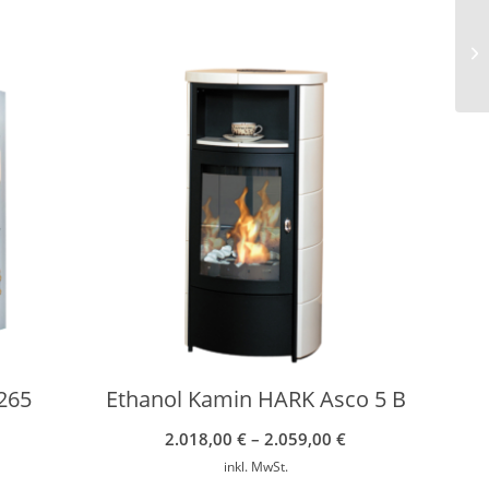
265
Ethanol Kamin HARK Asco 5 B
2.018,00
€
–
2.059,00
€
inkl. MwSt.