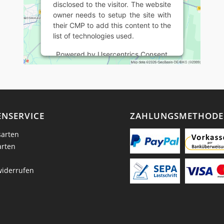
disclosed to the visitor. The website
owner needs to setup the site with
their CMP to add this content to the
list of technologies used.
Powered by
Usercentrics Consent
Management Platform
NSERVICE
ZAHLUNGSMETHOD
arten
arten
widerrufen