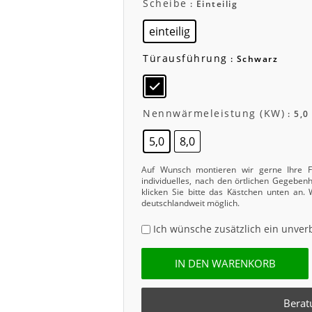
Scheibe
: Einteilig
einteilig
Türausführung
: Schwarz
Nennwärmeleistung (kW)
: 5,0
5,0
8,0
Auf Wunsch montieren wir gerne Ihre Fe
individuelles, nach den örtlichen Gegebe
klicken Sie bitte das Kästchen unten an.
deutschlandweit möglich.
Ich wünsche zusätzlich ein unver
IN DEN WARENKORB
Berat